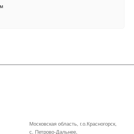
им
Контакты
+7 (999) 072-19-86
shop@mvava.ru
Московская область, г.о.Красногорск,
с. Петрово-Дальнее,