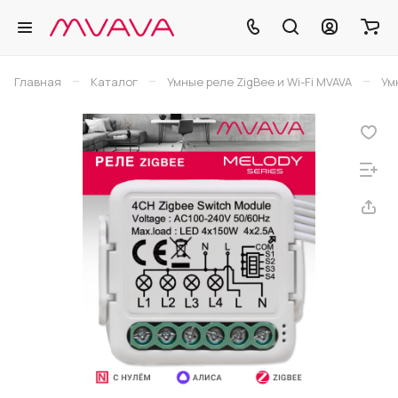
–
–
–
Главная
Каталог
Умные реле ZigBee и Wi-Fi MVAVA
Ум