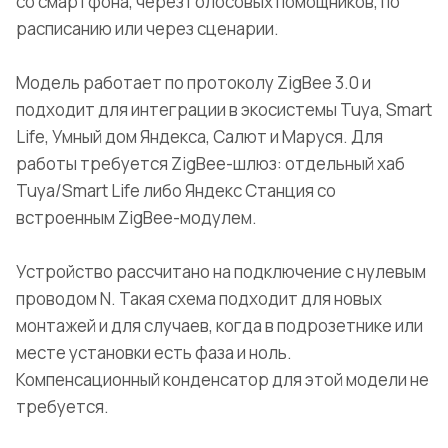
со смартфона, через голосовых помощников, по
расписанию или через сценарии.
Модель работает по протоколу ZigBee 3.0 и
подходит для интеграции в экосистемы Tuya, Smart
Life, Умный дом Яндекса, Салют и Маруся. Для
работы требуется ZigBee-шлюз: отдельный хаб
Tuya/Smart Life либо Яндекс Станция со
встроенным ZigBee-модулем.
Устройство рассчитано на подключение с нулевым
проводом N. Такая схема подходит для новых
монтажей и для случаев, когда в подрозетнике или
месте установки есть фаза и ноль.
Компенсационный конденсатор для этой модели не
требуется.