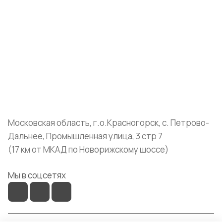
Компания
Информация
Помощь
+7 (999) 072-19-86
shop@mvava.ru
Московская область, г.о.Красногорск, с. Петрово-
Дальнее, Промышленная улица, 3 стр 7
(17 км от МКАД по Новорижскому шоссе)
Мы в соцсетях