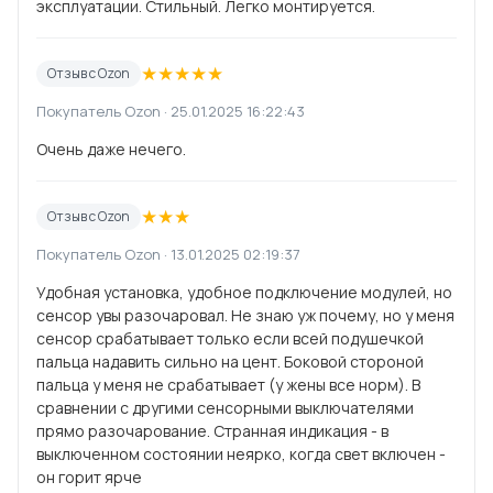
эксплуатации. Стильный. Легко монтируется.
★
★
★
★
★
Отзыв с Ozon
Покупатель Ozon · 25.01.2025 16:22:43
Очень даже нечего.
★
★
★
Отзыв с Ozon
Покупатель Ozon · 13.01.2025 02:19:37
Удобная установка, удобное подключение модулей, но
сенсор увы разочаровал. Не знаю уж почему, но у меня
сенсор срабатывает только если всей подушечкой
пальца надавить сильно на цент. Боковой стороной
пальца у меня не срабатывает (у жены все норм). В
сравнении с другими сенсорными выключателями
прямо разочарование. Странная индикация - в
выключенном состоянии неярко, когда свет включен -
он горит ярче