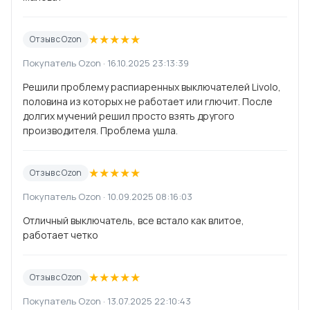
★
★
★
★
★
Отзыв с Ozon
Покупатель Ozon · 16.10.2025 23:13:39
Решили проблему распиаренных выключателей Livolo,
половина из которых не работает или глючит. После
долгих мучений решил просто взять другого
производителя. Проблема ушла.
★
★
★
★
★
Отзыв с Ozon
Покупатель Ozon · 10.09.2025 08:16:03
Отличный выключатель, все встало как влитое,
работает четко
★
★
★
★
★
Отзыв с Ozon
Покупатель Ozon · 13.07.2025 22:10:43