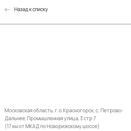
Назад к списку
Интернет-магазин
Компания
Информация
Помощь
+7 (999) 072-19-86
shop@mvava.ru
Московская область, г.о.Красногорск, с. Петрово-
Дальнее, Промышленная улица, 3 стр 7
(17 км от МКАД по Новорижскому шоссе)