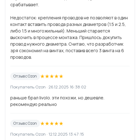
срабатывает.
Недостаток: крепления проводов не позволяют в один
контакт вставить провода разных диаметров (1.5 и 2.5,
либо 1.5 и многожильный). Меньший старается
выскочить в процессе монтажа. Пришлось докупить
провод нужного диаметра. Считаю, что разработчик
зря сэкономил на винтах, поставив всего 3 винта на 6
проводов.
★
★
★
★
★
Отзыв с Ozon
Покупатель Ozon · 26.12.2025 16:38:02
раньше брал livolo. эти похожи, но дешевле.
рекомендую реально
★
★
★
★
★
Отзыв с Ozon
Покупатель Ozon · 12.12.2025 13:47:15