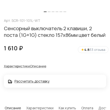
Арт.
SCR-101-101L-WT
Сенсорный выключатель 2 клавиши, 2
поста (1G+1G) стекло 157х86мм цвет белый
1 610 ₽
★
4.8
33 отзыва
Характеристики
Описание
Рассчитать доставку
Описание
Характеристики
Как купить
Оплата
Доста