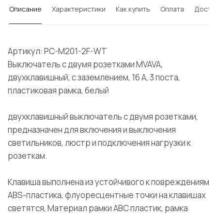
Описание
Характеристики
Как купить
Оплата
Доста
Артикул: PC-M201-2F-WT
Выключатель с двумя розетками MVAVA,
двухклавишный, с заземлением, 16 А, 3 поста,
пластиковая рамка, белый
двухклавишный выключатель с двумя розетками,
предназначен для включения и выключения
светильников, люстр и подключения нагрузки к
розеткам.
Клавиша выполнена из устойчивого к повреждениям
ABS-пластика, флуоресцентные точки на клавишах
светятся, Материал рамки ABC пластик, рамка