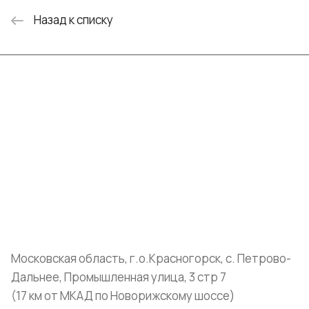
Назад к списку
Интернет-магазин
Компания
Информация
Помощь
+7 (999) 072-19-86
shop@mvava.ru
Московская область, г.о.Красногорск, с. Петрово-
Дальнее, Промышленная улица, 3 стр 7
(17 км от МКАД по Новорижскому шоссе)