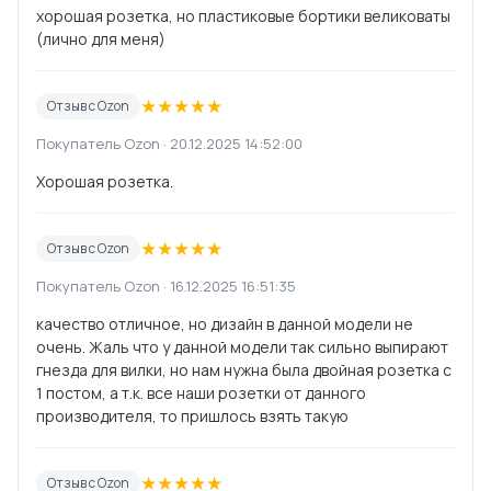
хорошая розетка, но пластиковые бортики великоваты
(лично для меня)
★
★
★
★
★
Отзыв с Ozon
Покупатель Ozon · 20.12.2025 14:52:00
Хорошая розетка.
★
★
★
★
★
Отзыв с Ozon
Покупатель Ozon · 16.12.2025 16:51:35
качество отличное, но дизайн в данной модели не
очень. Жаль что у данной модели так сильно выпирают
гнезда для вилки, но нам нужна была двойная розетка с
1 постом, а т.к. все наши розетки от данного
производителя, то пришлось взять такую
★
★
★
★
★
Отзыв с Ozon