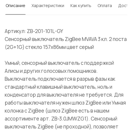
Описание
Характеристики
Как купить
Оплата
Доста
Артикул: ZB-201-101L-GY
Сенсорный выключатель ZigBee MVAVA 3 кл. 2 поста
(2G+1G) стекло 157х86мм цвет серый
Умный, сенсорный выключатель с поддержкой
Алисы и других голосовых помощников.
Выключатель подключается в разрыв фазы как
стандартный клавишный выключатель, ноль и
конденсатор для выключателя не требуется. Для
работы выключателя нужен шлюз ZigBee или Умная
колонка с ZigBee (шлюз ZigBee есть в нашем
ассортименте арт. ZB-3.0JMWZG1). Сенсорный
выключатель ZigBee (не проходной), позволяет