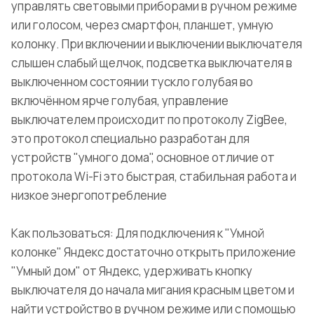
управлять световыми приборами в ручном режиме
или голосом, через смартфон, планшет, умную
колонку. При включении и выключении выключателя
слышен слабый щелчок, подсветка выключателя в
выключенном состоянии тускло голубая во
включённом ярче голубая, управление
выключателем происходит по протоколу ZigBee,
это протокол специально разработан для
устройств "умного дома", основное отличие от
протокола Wi-Fi это быстрая, стабильная работа и
низкое энергопотребление
Как пользоваться: Для подключения к "Умной
колонке" Яндекс достаточно открыть приложение
"Умный дом" от Яндекс, удерживать кнопку
выключателя до начала мигания красным цветом и
найти устройство в ручном режиме или с помощью