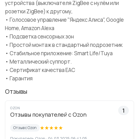
устройства (выключателя ZigBee с нулём или
розетки ZigBee) к другому,
• Голосовое управление "Яндекс Алиса", Google
Home, Amazon Alexa
• Подсветка сенсорных зон
• Простой монтаж в стандартный подрозетник
• Стабильное приложение: Smart Life/Tuya
• Металлический суппорт.
• Сертификат качества ЕАС
• Гарантия
Отзывы
OZON
1
Отзывы покупателей с Ozon
★
★
★
★
★
Отзыв с Ozon
Покупатель Ozon · 04.03.2025 06:41:05