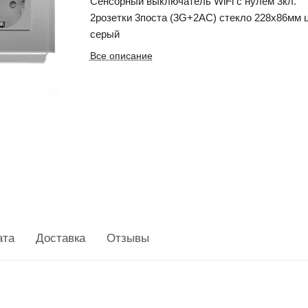
Сенсорный выключатель WiFi с нулем 3кл.
2розетки 3поста (3G+2AC) стекло 228х86мм 
серый
Все описание
ата
Доставка
Отзывы