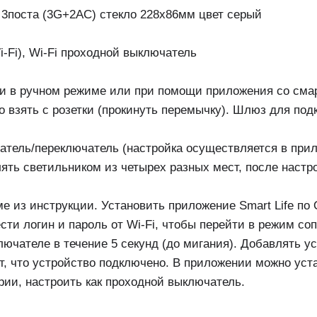
 3поста (3G+2AC) стекло 228х86мм цвет серый
i-Fi), Wi-Fi проходной выключатель
и в ручном режиме или при помощи приложения со сма
 взять с розетки (прокинуть перемычку). Шлюз для подк
атель/переключатель (настройка осуществляется в при
лять светильником из четырех разных мест, после наст
 из инструкции. Установить приложение Smart Life по 
ести логин и пароль от Wi-Fi, чтобы перейти в режим с
лючателе в течение 5 секунд (до мигания). Добавлять у
т, что устройство подключено. В приложении можно уст
ии, настроить как проходной выключатель.