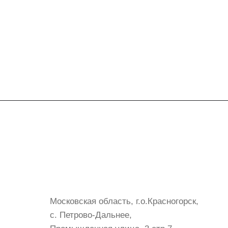
Контакты
+7 (999) 072-19-86
shop@mvava.ru
Московская область, г.о.Красногорск,
с. Петрово-Дальнее,