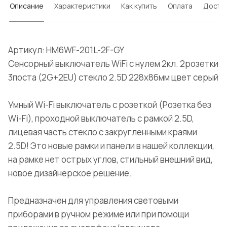
Описание
Характеристики
Как купить
Оплата
Доста
Артикул: HM6WF-201L-2F-GY
Сенсорный выключатель WiFi с нулем 2кл. 2розетки
3поста (2G+2EU) стекло 2.5D 228х86мм цвет серый
Умный Wi-Fi выключатель с розеткой (Розетка без
Wi-Fi), проходной выключатель с рамкой 2.5D,
лицевая часть стекло с закругленными краями
2.5D! Это новые рамки и панели в нашей коллекции,
на рамке нет острых углов, стильный внешний вид,
новое дизайнерское решение.
Предназначен для управления световыми
приборами в ручном режиме или при помощи