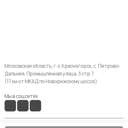
Компания
Информация
Помощь
+7 (999) 072-19-86
shop@mvava.ru
Московская область, г.о.Красногорск, с. Петрово-
Дальнее, Промышленная улица, 3 стр 7
(17 км от МКАД по Новорижскому шоссе)
Мы в соцсетях