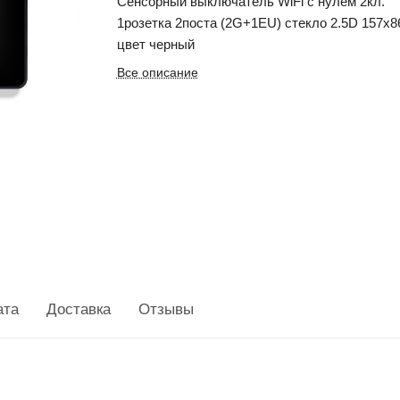
Сенсорный выключатель WiFi с нулем 2кл.
1розетка 2поста (2G+1EU) стекло 2.5D 157х
цвет черный
Все описание
ата
Доставка
Отзывы