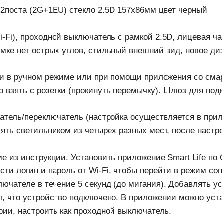
 2поста (2G+1EU) стекло 2.5D 157х86мм цвет черный
i-Fi), проходной выключатель с рамкой 2.5D, лицевая ча
амке нет острых углов, стильный внешний вид, новое д
и в ручном режиме или при помощи приложения со сма
 взять с розетки (прокинуть перемычку). Шлюз для подк
атель/переключатель (настройка осуществляется в при
лять светильником из четырех разных мест, после наст
 из инструкции. Установить приложение Smart Life по 
ести логин и пароль от Wi-Fi, чтобы перейти в режим с
лючателе в течение 5 секунд (до мигания). Добавлять у
т, что устройство подключено. В приложении можно уст
ии, настроить как проходной выключатель.