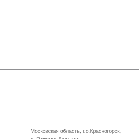
Контакты
+7 (999) 072-19-86
shop@mvava.ru
Московская область, г.о.Красногорск,