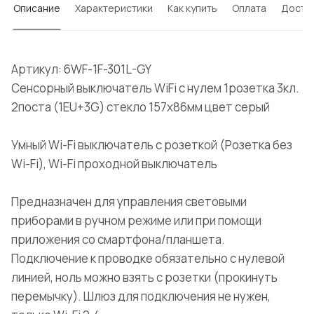
Описание
Характеристики
Как купить
Оплата
Доста
Артикул: 6WF-1F-301L-GY
Сенсорный выключатель WiFi с нулем 1розетка 3кл.
2поста (1EU+3G) стекло 157х86мм цвет серый
Умный Wi-Fi выключатель с розеткой (Розетка без
Wi-Fi), Wi-Fi проходной выключатель
Предназначен для управления световыми
приборами в ручном режиме или при помощи
приложения со смартфона/планшета.
Подключение к проводке обязательно с нулевой
линией, ноль можно взять с розетки (прокинуть
перемычку). Шлюз для подключения не нужен,