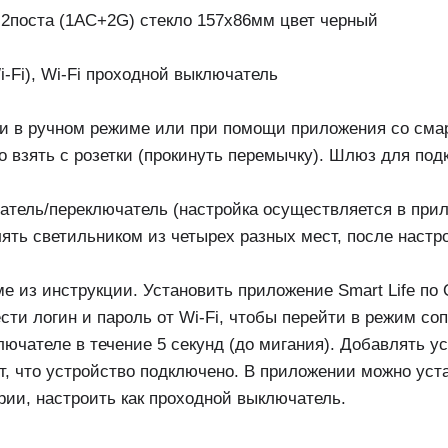
 2поста (1AС+2G) стекло 157х86мм цвет черный
i-Fi), Wi-Fi проходной выключатель
и в ручном режиме или при помощи приложения со сма
 взять с розетки (прокинуть перемычку). Шлюз для подк
атель/переключатель (настройка осуществляется в при
лять светильником из четырех разных мест, после наст
 из инструкции. Установить приложение Smart Life по 
ести логин и пароль от Wi-Fi, чтобы перейти в режим с
лючателе в течение 5 секунд (до мигания). Добавлять у
т, что устройство подключено. В приложении можно уст
ии, настроить как проходной выключатель.