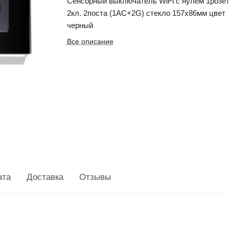
Сенсорный выключатель WiFi с нулем 1розе
2кл. 2поста (1AС+2G) стекло 157х86мм цвет
черный
Все описание
ата
Доставка
Отзывы