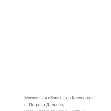
Контакты
+7 (999) 072-19-86
shop@mvava.ru
Московская область, г.о.Красногорск,
с. Петрово-Дальнее,