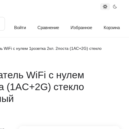
Войти
Сравнение
Избранное
Корзина
 WiFi с нулем 1розетка 2кл. 2поста (1AС+2G) стекло
тель WiFi с нулем
та (1AС+2G) стекло
ный