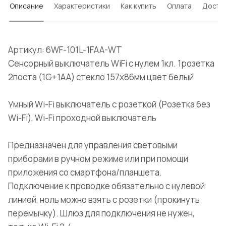
Описание
Характеристики
Как купить
Оплата
Доста
Артикул: 6WF-101L-1FAA-WT
Сенсорный выключатель WiFi с нулем 1кл. 1розетка
2поста (1G+1AA) стекло 157х86мм цвет белый
Умный Wi-Fi выключатель с розеткой (Розетка без
Wi-Fi), Wi-Fi проходной выключатель
Предназначен для управления световыми
приборами в ручном режиме или при помощи
приложения со смартфона/планшета.
Подключение к проводке обязательно с нулевой
линией, ноль можно взять с розетки (прокинуть
перемычку). Шлюз для подключения не нужен,