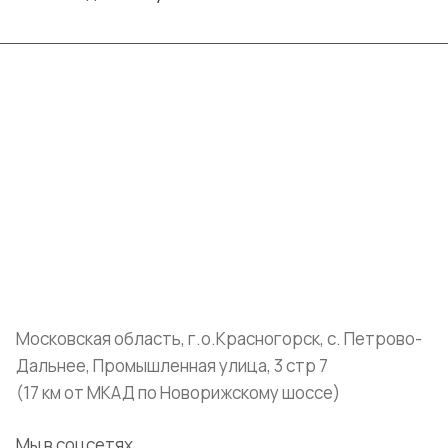
Интернет-магазин
Компания
Информация
Помощь
+7 (999) 072-19-86
shop@mvava.ru
Московская область, г.о.Красногорск, с. Петрово-
Дальнее, Промышленная улица, 3 стр 7
(17 км от МКАД по Новорижскому шоссе)
Мы в соцсетях