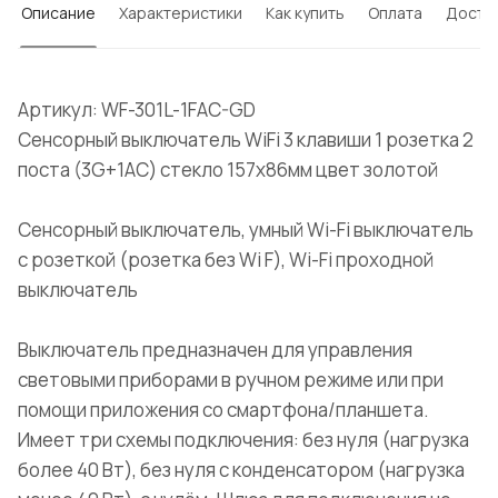
Описание
Характеристики
Как купить
Оплата
Доста
Артикул: WF-301L-1FAC-GD
Сенсорный выключатель WiFi 3 клавиши 1 розетка 2
поста (3G+1AС) стекло 157х86мм цвет золотой
Сенсорный выключатель, умный Wi-Fi выключатель
с розеткой (розетка без Wi F), Wi-Fi проходной
выключатель
Выключатель предназначен для управления
световыми приборами в ручном режиме или при
помощи приложения со смартфона/планшета.
Имеет три схемы подключения: без нуля (нагрузка
более 40 Вт), без нуля с конденсатором (нагрузка