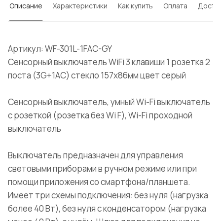
Описание
Характеристики
Как купить
Оплата
Доста
Артикул: WF-301L-1FAC-GY
Сенсорный выключатель WiFi 3 клавиши 1 розетка 2
поста (3G+1AС) стекло 157х86мм цвет серый
Сенсорный выключатель, умный Wi-Fi выключатель
с розеткой (розетка без Wi F), Wi-Fi проходной
выключатель
Выключатель предназначен для управления
световыми приборами в ручном режиме или при
помощи приложения со смартфона/планшета.
Имеет три схемы подключения: без нуля (нагрузка
более 40 Вт), без нуля с конденсатором (нагрузка