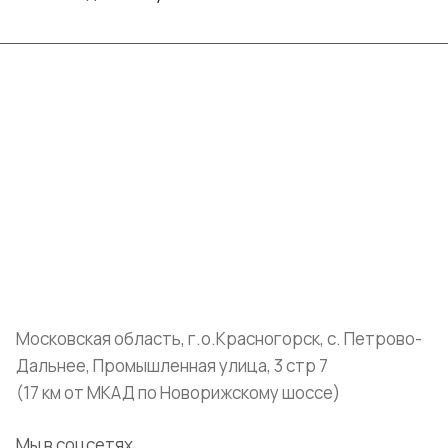
Интернет-магазин
Компания
Информация
Помощь
+7 (999) 072-19-86
shop@mvava.ru
Московская область, г.о.Красногорск, с. Петрово-
Дальнее, Промышленная улица, 3 стр 7
(17 км от МКАД по Новорижскому шоссе)
Мы в соцсетях