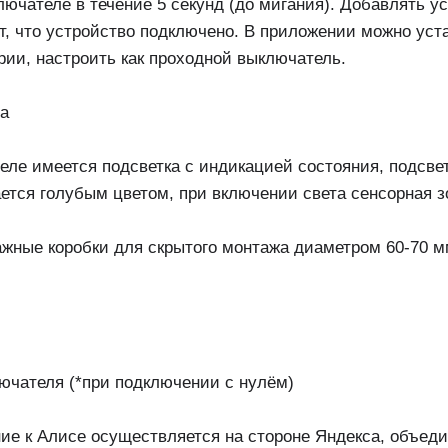
лючателе в течение 5 секунд (до мигания). Добавлять у
т, что устройство подключено. В приложении можно уст
ии, настроить как проходной выключатель.
ла
еле имеется подсветка с индикацией состояния, подсве
ется голубым цветом, при включении света сенсорная з
ажные коробки для скрытого монтажа диаметром 60-70 м
лючателя (*при подключении с нулём)
ие к Алисе осуществляется на стороне Яндекса, объедин