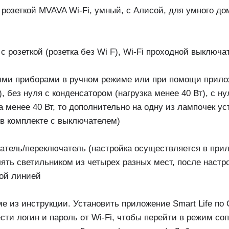
зеткой MVAVA Wi-Fi, умный, с Алисой, для умного дома
 розеткой (розетка без Wi F), Wi-Fi проходной выключа
ыми приборами в ручном режиме или при помощи прило
), без нуля с конденсатором (нагрузка менее 40 Вт), с 
а менее 40 Вт, то дополнительно на одну из лампочек у
 в комплекте с выключателем)
атель/переключатель (настройка осуществляется в при
лять светильником из четырех разных мест, после настр
вой линией
 из инструкции. Установить приложение Smart Life по 
ести логин и пароль от Wi-Fi, чтобы перейти в режим с