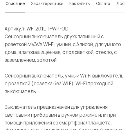
Описание
Характеристики
Как купить
Оплата
Доста
Артикул: WF-201L-1FWP-GD
Сенсорный выключатель двухклавишный с
розеткой MVAVA Wi-Fi, умный, с Алисой, для умного
дома, влагозащищённая, с подсветкой, стекло, с
заземлением, золотой
Сенсорный выключатель, умный Wi-Fi выключатель
с розеткой (розетка без Wi F), Wi-Fi проходной
выключатель
Выключатель предназначен для управления
световыми приборами в ручном режиме или при
помощи приложения со смартфона/планшета.