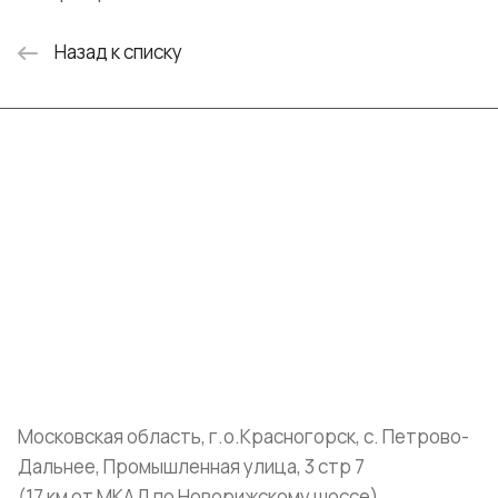
Назад к списку
Интернет-магазин
Компания
Информация
Помощь
+7 (999) 072-19-86
shop@mvava.ru
Московская область, г.о.Красногорск, с. Петрово-
Дальнее, Промышленная улица, 3 стр 7
(17 км от МКАД по Новорижскому шоссе)