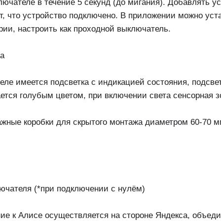
лючателе в течение 5 секунд (до мигания). Добавлять у
т, что устройство подключено. В приложении можно уст
ии, настроить как проходной выключатель.
ла
еле имеется подсветка с индикацией состояния, подсве
ется голубым цветом, при включении света сенсорная з
ажные коробки для скрытого монтажа диаметром 60-70 м
лючателя (*при подключении с нулём)
ие к Алисе осуществляется на стороне Яндекса, объедин