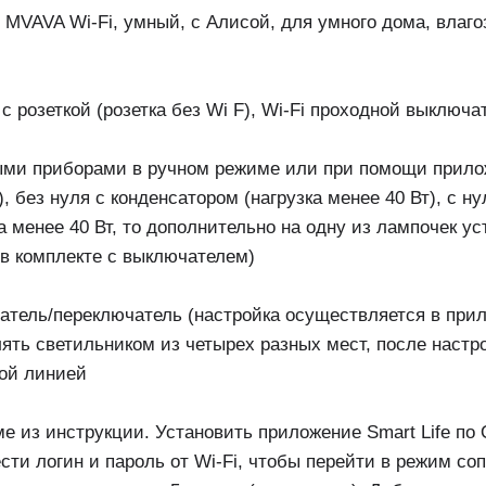
VAVA Wi-Fi, умный, с Алисой, для умного дома, влагоз
 розеткой (розетка без Wi F), Wi-Fi проходной выключа
ыми приборами в ручном режиме или при помощи прило
), без нуля с конденсатором (нагрузка менее 40 Вт), с 
а менее 40 Вт, то дополнительно на одну из лампочек у
 в комплекте с выключателем)
атель/переключатель (настройка осуществляется в при
лять светильником из четырех разных мест, после настр
вой линией
 из инструкции. Установить приложение Smart Life по 
ести логин и пароль от Wi-Fi, чтобы перейти в режим с