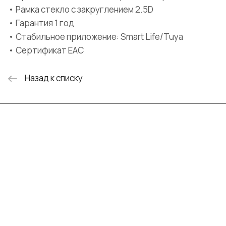
• Рамка стекло с закруглением 2.5D
• Гарантия 1 год
• Стабильное приложение: Smart Life/Tuya
• Сертификат EAC
Назад к списку
Интернет-магазин
Компания
Информация
Помощь
+7 (999) 072-19-86