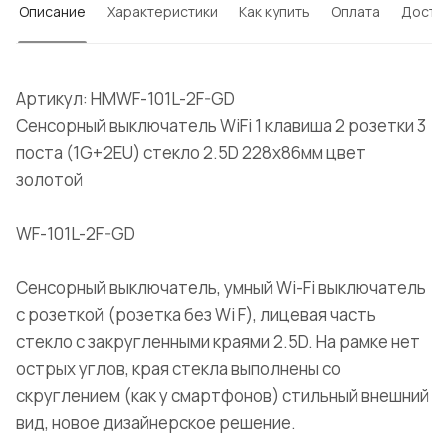
Описание
Характеристики
Как купить
Оплата
Доста
Артикул: HMWF-101L-2F-GD
Сенсорный выключатель WiFi 1 клавиша 2 розетки 3
поста (1G+2EU) стекло 2.5D 228х86мм цвет
золотой
WF-101L-2F-GD
Сенсорный выключатель, умный Wi-Fi выключатель
с розеткой (розетка без Wi F), лицевая часть
стекло с закругленными краями 2.5D. На рамке нет
острых углов, края стекла выполнены со
скруглением (как у смартфонов) стильный внешний
вид, новое дизайнерское решение.