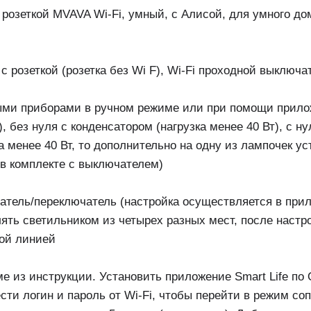
зеткой MVAVA Wi-Fi, умный, с Алисой, для умного дома,
 розеткой (розетка без Wi F), Wi-Fi проходной выключа
ыми приборами в ручном режиме или при помощи прило
), без нуля с конденсатором (нагрузка менее 40 Вт), с 
а менее 40 Вт, то дополнительно на одну из лампочек у
 в комплекте с выключателем)
атель/переключатель (настройка осуществляется в при
лять светильником из четырех разных мест, после настр
вой линией
 из инструкции. Установить приложение Smart Life по 
ести логин и пароль от Wi-Fi, чтобы перейти в режим с