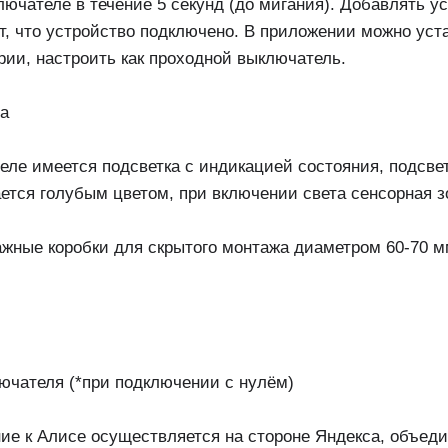
лючателе в течение 5 секунд (до мигания). Добавлять у
т, что устройство подключено. В приложении можно уст
ии, настроить как проходной выключатель.
ла
еле имеется подсветка с индикацией состояния, подсве
ется голубым цветом, при включении света сенсорная з
ажные коробки для скрытого монтажа диаметром 60-70 м
лючателя (*при подключении с нулём)
ие к Алисе осуществляется на стороне Яндекса, объедин