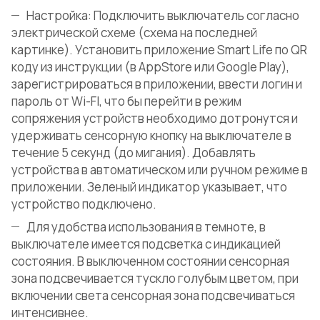
Настройка: Подключить выключатель согласно
электрической схеме (схема на последней
картинке). Установить приложение Smart Life по QR
коду из инструкции (в AppStore или Google Play),
зарегистрироваться в приложении, ввести логин и
пароль от Wi-FI, что бы перейти в режим
сопряжения устройств необходимо дотронутся и
удерживать сенсорную кнопку на выключателе в
течение 5 секунд (до мигания). Добавлять
устройства в автоматическом или ручном режиме в
приложении. Зеленый индикатор указывает, что
устройство подключено.
Для удобства использования в темноте, в
выключателе имеется подсветка с индикацией
состояния. В выключенном состоянии сенсорная
зона подсвечивается тускло голубым цветом, при
включении света сенсорная зона подсвечиваться
интенсивнее.