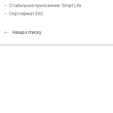
Стабильное приложение: Smart Life
Сертификат EAC
Назад к списку
Интернет-магазин
Компания
Информация
Помощь
+7 (999) 072-19-86
shop@mvava.ru