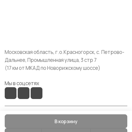
Помощь
+7 (999) 072-19-86
shop@mvava.ru
Московская область, г.о.Красногорск, с. Петрово-
Дальнее, Промышленная улица, 3 стр 7
(17 км от МКАД по Новорижскому шоссе)
Мы в соцсетях
© 2026 Mvava
В корзину