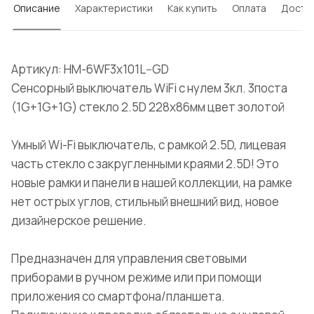
Описание
Характеристики
Как купить
Оплата
Доста
Артикул: HM-6WF3x101L--GD
Сенсорный выключатель WiFi с нулем 3кл. 3поста
(1G+1G+1G) стекло 2.5D 228х86мм цвет золотой
Умный Wi-Fi выключатель, с рамкой 2.5D, лицевая
часть стекло с закругленными краями 2.5D! Это
новые рамки и панели в нашей коллекции, на рамке
нет острых углов, стильный внешний вид, новое
дизайнерское решение.
Предназначен для управления световыми
приборами в ручном режиме или при помощи
приложения со смартфона/планшета.