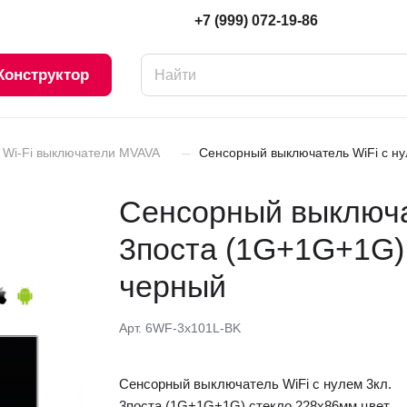
+7 (999) 072-19-86
Конструктор
–
Wi-Fi выключатели MVAVA
Сенсорный выключатель WiFi с ну
Сенсорный выключат
3поста (1G+1G+1G)
черный
Арт.
6WF-3x101L-BK
Сенсорный выключатель WiFi с нулем 3кл.
3поста (1G+1G+1G) стекло 228х86мм цвет