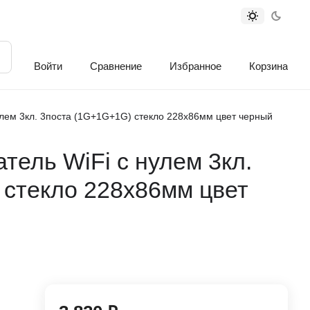
Войти
Сравнение
Избранное
Корзина
лем 3кл. 3поста (1G+1G+1G) стекло 228х86мм цвет черный
ель WiFi с нулем 3кл.
 стекло 228х86мм цвет