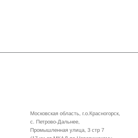
Контакты
+7 (999) 072-19-86
shop@mvava.ru
Московская область, г.о.Красногорск,
с. Петрово-Дальнее,
Промышленная улица, 3 стр 7