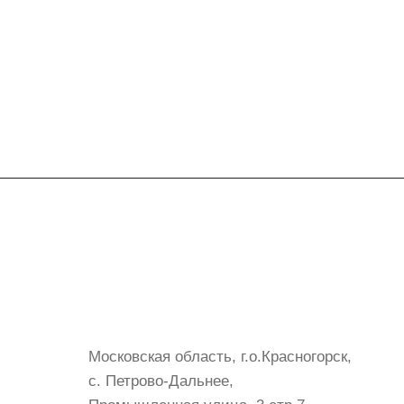
Контакты
+7 (999) 072-19-86
shop@mvava.ru
Московская область, г.о.Красногорск,
с. Петрово-Дальнее,