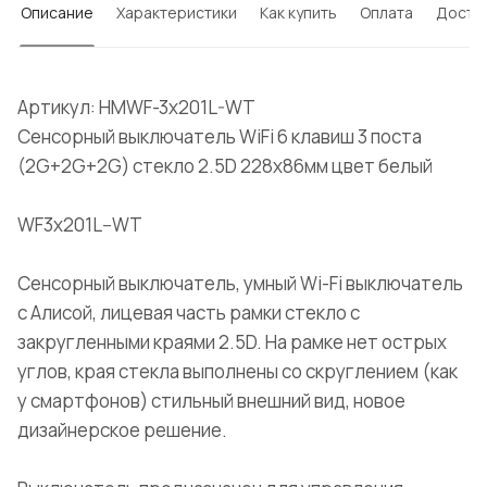
Описание
Характеристики
Как купить
Оплата
Доста
Артикул: HMWF-3x201L-WT
Сенсорный выключатель WiFi 6 клавиш 3 поста
(2G+2G+2G) стекло 2.5D 228х86мм цвет белый
WF3x201L--WT
Сенсорный выключатель, умный Wi-Fi выключатель
с Алисой, лицевая часть рамки стекло с
закругленными краями 2.5D. На рамке нет острых
углов, края стекла выполнены со скруглением (как
у смартфонов) стильный внешний вид, новое
дизайнерское решение.