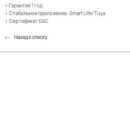
• Гарантия 1 год
• Стабильное приложение: Smart Life/Tuya
• Сертификат EAC
Назад к списку
Интернет-магазин
Компания
Информация
Помощь
+7 (999) 072-19-86
shop@mvava.ru