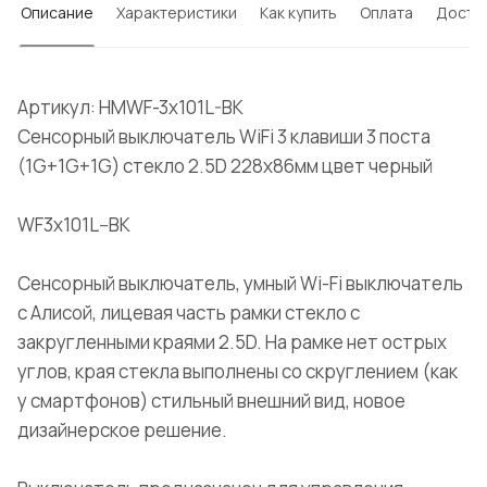
Описание
Характеристики
Как купить
Оплата
Доста
Артикул: HMWF-3x101L-BK
Сенсорный выключатель WiFi 3 клавиши 3 поста
(1G+1G+1G) стекло 2.5D 228х86мм цвет черный
WF3x101L--BK
Сенсорный выключатель, умный Wi-Fi выключатель
с Алисой, лицевая часть рамки стекло с
закругленными краями 2.5D. На рамке нет острых
углов, края стекла выполнены со скруглением (как
у смартфонов) стильный внешний вид, новое
дизайнерское решение.