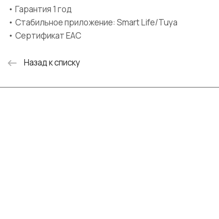
• Гарантия 1 год
• Стабильное приложение: Smart Life/Tuya
• Сертификат EAC
Назад к списку
Интернет-магазин
Компания
Информация
Помощь
+7 (999) 072-19-86
shop@mvava.ru