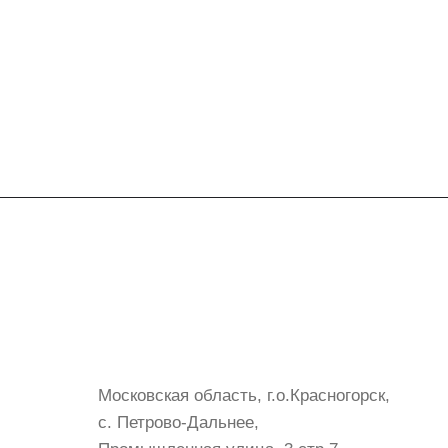
Контакты
+7 (999) 072-19-86
shop@mvava.ru
Московская область, г.о.Красногорск,
с. Петрово-Дальнее,