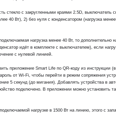
ть стекло с закругленными краями 2.5D, выключатель св
лее 40 Вт), 2) без нуля с конденсатором (нагрузка менее
одключаемая нагрузка менее 40 Вт, то дополнительно н
денсатор идёт в комплекте с выключателем), если нагру
ючение с нулевой линией.
ть приложение Smart Life по QR-коду из инструкции (в 
пароль от Wi-Fi, чтобы перейти в режим сопряжения уст
ение 5 секунд (до мигания). Добавлять устройства в а
тройство подключено. В приложении можно установить т
одключаемой нагрузке в 1500 Вт на линию, этого с зап