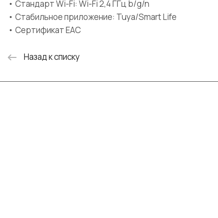
• Стандарт Wi-Fi: Wi-Fi 2,4 ГГц b/g/n
• Стабильное приложение: Tuya/Smart Life
• Сертификат EAC
Назад к списку
Интернет-магазин
Компания
Информация
Помощь
+7 (999) 072-19-86
shop@mvava.ru