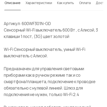
Описание
Характеристики
Как купить
Оплата
Доста
Артикул: 600WF301N-GD
Сенсорный Wi-Fi выключатель 600 Вт , с Алисой, 3
клавиши 1 пост, (3G) цвет золотой
Wi-Fi Сенсорный выключатель, умный Wi-Fi
выключатель с Алисой.
Предназначен для управления световыми
приборами как в ручном режиме так и со
смартфона/планшета, подключение к проводке
обязательно с нулевой линией. Шлюз для
подключения не нужен, только Wi-Fi 2.4