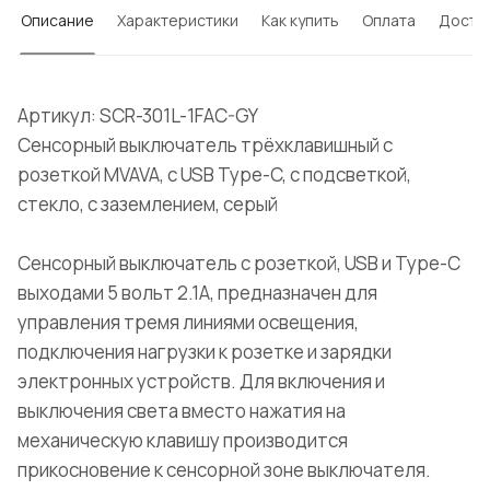
Описание
Характеристики
Как купить
Оплата
Доста
Артикул: SCR-301L-1FAC-GY
Сенсорный выключатель трёхклавишный с
розеткой MVAVA, с USB Type-C, с подсветкой,
стекло, с заземлением, серый
Сенсорный выключатель с розеткой, USB и Type-C
выходами 5 вольт 2.1А, предназначен для
управления тремя линиями освещения,
подключения нагрузки к розетке и зарядки
электронных устройств. Для включения и
выключения света вместо нажатия на
механическую клавишу производится
прикосновение к сенсорной зоне выключателя.