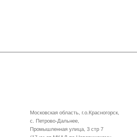
Контакты
+7 (999) 072-19-86
shop@mvava.ru
Московская область, г.о.Красногорск,
с. Петрово-Дальнее,
Промышленная улица, 3 стр 7