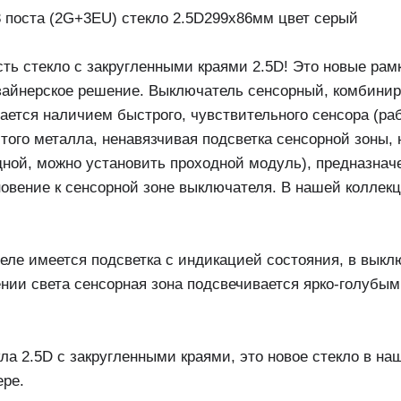
 3 поста (2G+3EU) стекло 2.5D299х86мм цвет серый
ть стекло с закругленными краями 2.5D! Это новые рамк
изайнерское решение. Выключатель сенсорный, комбинир
ается наличием быстрого, чувствительного сенсора (раб
стого металла, ненавязчивая подсветка сенсорной зоны, 
дной, можно установить проходной модуль), предназна
овение к сенсорной зоне выключателя. В нашей коллек
еле имеется подсветка с индикацией состояния, в выкл
нии света сенсорная зона подсвечивается ярко-голубым 
а 2.5D с закругленными краями, это новое стекло в на
ере.