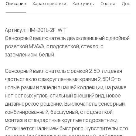
Описание
Характеристики
Как купить
Оплата
Доста
Артикул: HM-201L-2F-WT
Сенсорный выключатель двухклавишный с двойной
розеткой MVAVA, с подсветкой, стекло, с
заземлением, белый
Сенсорный выключатель с рамкой 2.5D, лицевая
часть стекло с закругленными краями 2.5D! Это
новые рамки и панели в нашей коллекции, на рамке
нет острых углов, стильный внешний вид, новое
дизайнерское решение. Выключатель сенсорный,
комбинированный, бесшумный, с подсветкой,
монтаж в стандартные круглые подрозетники.
Отличается наличием быстрого, чувствительного