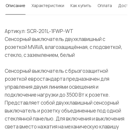
Описание
Характеристики
Как купить
Оплата
Доста
Артикул: SCR-201L-1FWP-WT
Сенсорный выключатель двухклавишный с
розеткой MVAVA, влагозащищённая, с подсветкой,
стекло, с заземлением, белый
Сенсорный выключатель с брызгозащитной
розеткой евростандарта предназначен для
управления двумя линиями освещения и
подключение нагрузки до 3500 Вт к розетке.
Представляет собой двухклавишный сенсорный
выключатель и розетку объединенные под одной
стеклянной панелью. Для включения и выключения
света вместо нажатия на механическую клавишу