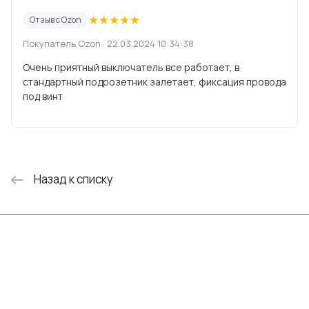
★
★
★
★
★
Отзыв с Ozon
Покупатель Ozon · 22.03.2024 10:34:38
Очень приятный выключатель все работает, в
стандартный подрозетник залетает, фиксация провода
под винт
Назад к списку
Интернет-магазин
Компания
Информация