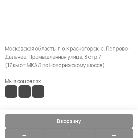
Помощь
+7 (999) 072-19-86
shop@mvava.ru
Московская область, г.о.Красногорск, с. Петрово-
Дальнее, Промышленная улица, 3 стр 7
(17 км от МКАД по Новорижскому шоссе)
Мы в соцсетях
© 2026 Mvava
В корзину
Конфиденциальность
Оферта