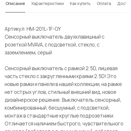
Описание
Характеристики
Как купить
Оплата
Доста
Артикул: HM-201L-1F-GY
Сенсорный выключатель двухклавишный с
розеткой MVAVA, с подсветкой, стекло, с
заземлением, серый
Сенсорный выключатель с рамкой 2.5D, лицевая
часть стекло с закругленными краями 2.5D! Это
новые рамки и панели в нашей коллекции, на рамке
нет острых углов, стильный внешний вид, новое
дизайнерское решение. Выключатель сенсорный,
комбинированный, бесшумный, с подсветкой,
монтаж в стандартные круглые подрозетники.
Отличается наличием быстрого, чувствительного