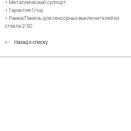
• Металлический суппорт.
• Гарантия 1 год
• Рамка/Панель для сенсорных выключателей из
стекла 2.5D
Назад к списку
Интернет-магазин
Компания
Информация
Помощь
+7 (999) 072-19-86