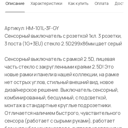
Описание
Характеристики
Как купить
Оплата
Доста
Артикул: HM-101L-3F-GY
Сенсорный выключатель с розеткой 1кл. 3 розетки,
3 поста (1G+3EU) стекло 2.5D299х86мм цвет серый
Сенсорный выключатель с рамкой 2.5D, лицевая
часть стекло с закругленными краями 2.5D! Это
новые рамки и панели в нашей коллекции, на рамке
нет острых углов, стильный внешний вид, новое
дизайнерское решение. Выключатель сенсорный,
комбинированный, бесшумный, с подсветкой,
монтаж в стандартные круглые подрозетники.
Отличается наличием быстрого, чувствительного
сенсора (работает с сырыми руками), работает