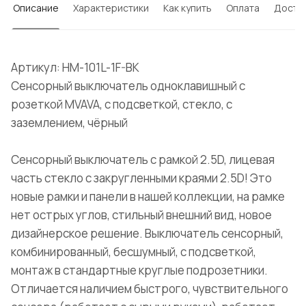
Описание
Характеристики
Как купить
Оплата
Доста
Артикул: HM-101L-1F-BK
Сенсорный выключатель одноклавишный с
розеткой MVAVA, с подсветкой, стекло, с
заземлением, чёрный
Сенсорный выключатель с рамкой 2.5D, лицевая
часть стекло с закругленными краями 2.5D! Это
новые рамки и панели в нашей коллекции, на рамке
нет острых углов, стильный внешний вид, новое
дизайнерское решение. Выключатель сенсорный,
комбинированный, бесшумный, с подсветкой,
монтаж в стандартные круглые подрозетники.
Отличается наличием быстрого, чувствительного