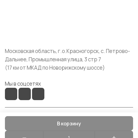
Помощь
+7 (999) 072-19-86
shop@mvava.ru
Московская область, г.о.Красногорск, с. Петрово-
Дальнее, Промышленная улица, 3 стр 7
(17 км от МКАД по Новорижскому шоссе)
Мы в соцсетях
© 2026 Mvava
В корзину
Конфиденциальность
Оферта