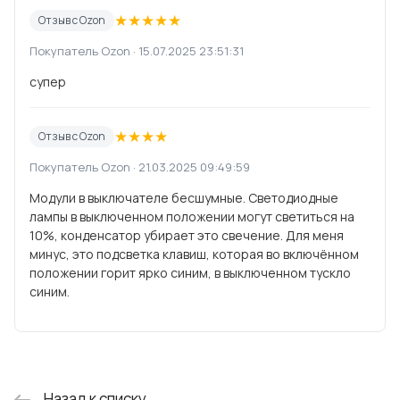
★
★
★
★
★
Отзыв с Ozon
Покупатель Ozon · 15.07.2025 23:51:31
супер
★
★
★
★
Отзыв с Ozon
Покупатель Ozon · 21.03.2025 09:49:59
Модули в выключателе бесшумные. Светодиодные
лампы в выключенном положении могут светиться на
10%, конденсатор убирает это свечение. Для меня
минус, это подсветка клавиш, которая во включённом
положении горит ярко синим, в выключенном тускло
синим.
Назад к списку