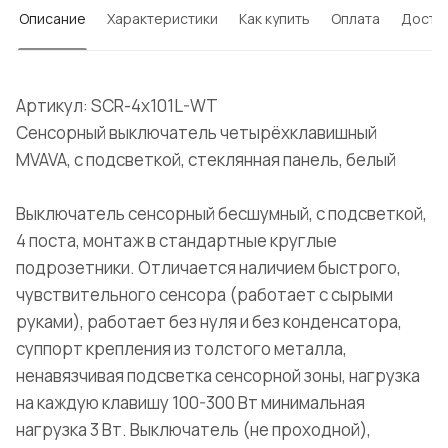
Описание
Характеристики
Как купить
Оплата
Доста
Артикул: SCR-4x101L-WT
Сенсорный выключатель четырёхклавишный
MVAVA, с подсветкой, стеклянная панель, белый
Выключатель сенсорный бесшумный, с подсветкой,
4 поста, монтаж в стандартные круглые
подрозетники. Отличается наличием быстрого,
чувствительного сенсора (работает с сырыми
руками), работает без нуля и без конденсатора,
суппорт крепления из толстого металла,
ненавязчивая подсветка сенсорной зоны, нагрузка
на каждую клавишу 100-300 Вт минимальная
нагрузка 3 Вт. Выключатель (не проходной),