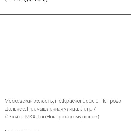
Интернет-магазин
Компания
Информация
Помощь
+7 (999) 072-19-86
shop@mvava.ru
Московская область, г.о.Красногорск, с. Петрово-
Дальнее, Промышленная улица, 3 стр 7
(17 км от МКАД по Новорижскому шоссе)