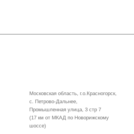
Контакты
+7 (999) 072-19-86
shop@mvava.ru
Московская область, г.о.Красногорск,
с. Петрово-Дальнее,
Промышленная улица, 3 стр 7
(17 км от МКАД по Новорижскому
шоссе)