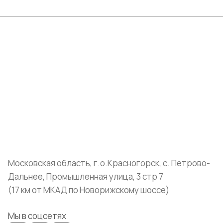
Интернет-магазин
Компания
Информация
Помощь
+7 (999) 072-19-86
shop@mvava.ru
Московская область, г.о.Красногорск, с. Петрово-
Дальнее, Промышленная улица, 3 стр 7
(17 км от МКАД по Новорижскому шоссе)
Мы в соцсетях