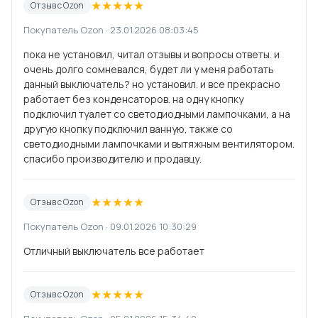
★
★
★
★
★
Отзыв с Ozon
Покупатель Ozon · 23.01.2026 08:03:45
пока не установил, читал отзывы и вопросы ответы. и
очень долго сомневался, будет ли у меня работать
данный выключатель? но установил. и все прекрасно
работает без конденсаторов. на одну кнопку
подключил туалет со светодиодными лампочками, а на
другую кнопку подключил ванную, также со
светодиодными лампочками и вытяжным вентилятором.
спасибо производителю и продавцу.
★
★
★
★
★
Отзыв с Ozon
Покупатель Ozon · 09.01.2026 10:30:29
Отличный выключатель все работает
★
★
★
★
★
Отзыв с Ozon