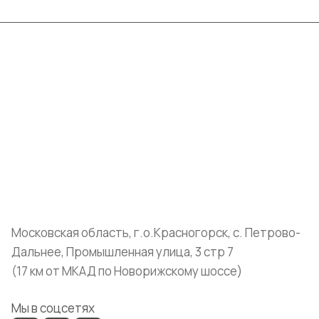
Интернет-магазин
Компания
Информация
Помощь
+7 (999) 072-19-86
shop@mvava.ru
Московская область, г.о.Красногорск, с. Петрово-
Дальнее, Промышленная улица, 3 стр 7
(17 км от МКАД по Новорижскому шоссе)
Мы в соцсетях