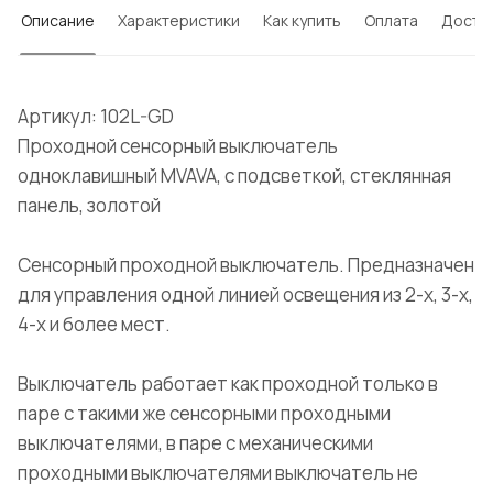
Описание
Характеристики
Как купить
Оплата
Доста
Артикул: 102L-GD
Проходной сенсорный выключатель
одноклавишный MVAVA, с подсветкой, стеклянная
панель, золотой
Сенсорный проходной выключатель. Предназначен
для управления одной линией освещения из 2-х, 3-х,
4-х и более мест.
Выключатель работает как проходной только в
паре с такими же сенсорными проходными
выключателями, в паре с механическими
проходными выключателями выключатель не