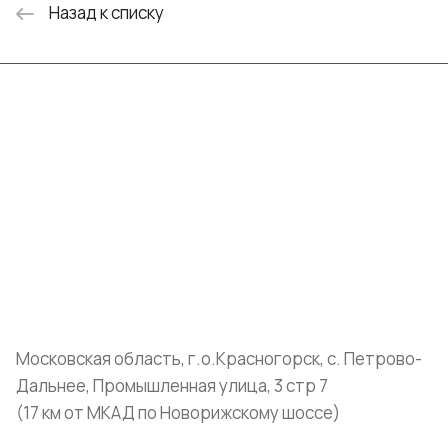
Назад к списку
Интернет-магазин
Компания
Информация
Помощь
+7 (999) 072-19-86
shop@mvava.ru
Московская область, г.о.Красногорск, с. Петрово-
Дальнее, Промышленная улица, 3 стр 7
(17 км от МКАД по Новорижскому шоссе)