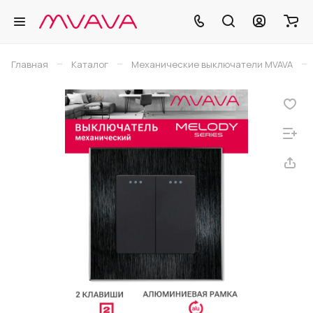
–
–
–
Главная
Каталог
Механические выключатели MVAVA