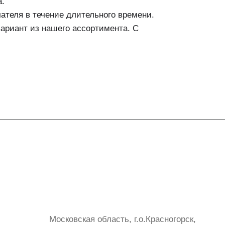
а.
ателя в течение длительного времени.
ариант из нашего ассортимента. С
Контакты
+7 (999) 072-19-86
shop@mvava.ru
Московская область, г.о.Красногорск,