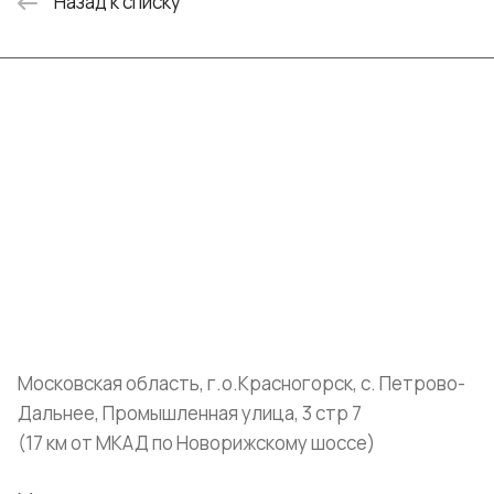
Назад к списку
Интернет-магазин
Компания
Информация
Помощь
+7 (999) 072-19-86
shop@mvava.ru
Московская область, г.о.Красногорск, с. Петрово-
Дальнее, Промышленная улица, 3 стр 7
(17 км от МКАД по Новорижскому шоссе)