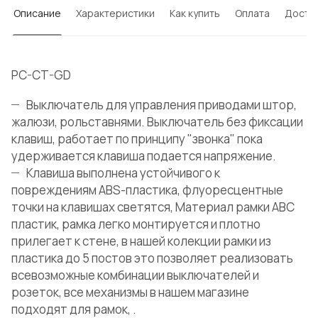
Описание
Характеристики
Как купить
Оплата
Доста
PC-CT-GD
Выключатель для управления приводами штор,
жалюзи, рольставнями. Выключатель без фиксации
клавиш, работает по принципу "звонка" пока
удерживается клавиша подается напряжение.
Клавиша выполнена устойчивого к
повреждениям ABS-пластика, флуоресцентные
точки на клавишах светятся, Материал рамки ABC
пластик, рамка легко монтируется и плотно
прилегает к стене, в нашей колекции рамки из
пластика до 5 постов это позволяет реализовать
всевозможные комбинации выключателей и
розеток, все механизмы в нашем магазине
подходят для рамок, .