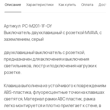
Описание
Характеристики
Как купить
Оплата
Доста
Артикул: PC-M201-1F-GY
Выключатель двухклавишный с розеткой MVAVA, с
заземлением, серый
двухклавишный выключатель с розеткой,
предназначен для включения и выключения
светильников, люстр и подключения нагрузки к
розетке.
Клавиша выполнена из устойчивого к повреждениям
ABS-пластика, флуоресцентные точки на клавишах
светятся, Материал рамки ABC пластик, рамка
легко монтируется и плотно прилегает к стене, в