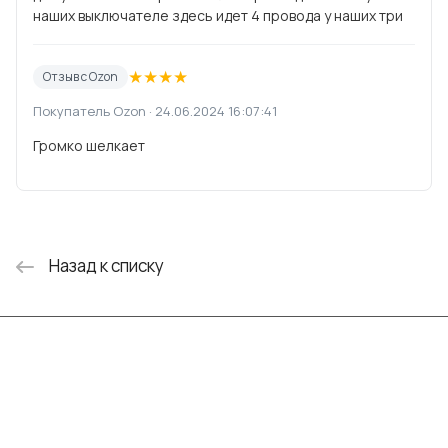
наших выключателе здесь идет 4 провода у наших три
★
★
★
★
Отзыв с Ozon
Покупатель Ozon · 24.06.2024 16:07:41
Громко шелкает
Назад к списку
Интернет-магазин
Компания
Информация