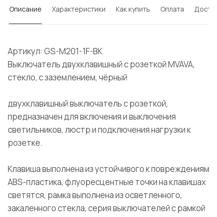
Описание
Характеристики
Как купить
Оплата
Доста
Артикул: GS-M201-1F-BK
Выключатель двухклавишный с розеткой MVAVA,
стекло, с заземлением, чёрный
двухклавишный выключатель с розеткой,
предназначен для включения и выключения
светильников, люстр и подключения нагрузки к
розетке.
Клавиша выполнена из устойчивого к повреждениям
ABS-пластика, флуоресцентные точки на клавишах
светятся, рамка выполнена из осветленного,
закаленного стекла, серия выключателей с рамкой