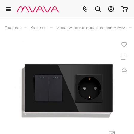
–
–
–
Главная
Каталог
Механические выключатели MVAVA