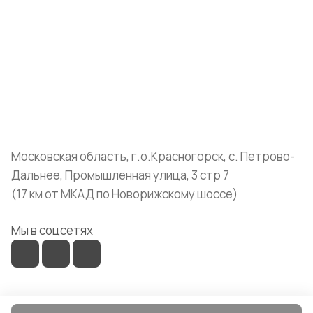
Компания
Информация
Помощь
+7 (999) 072-19-86
shop@mvava.ru
Московская область, г.о.Красногорск, с. Петрово-
Дальнее, Промышленная улица, 3 стр 7
(17 км от МКАД по Новорижскому шоссе)
Мы в соцсетях