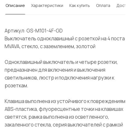
Описание
Характеристики
Как купить
Оплата
Доста
Артикул: GS-M101-4F-GD
Выключатель одноклавишный с розеткой на 4 поста
MVAVA, стекло, с заземлением, золотой
Одноклавишный выключатель и четыре розетки,
предназначен для включения и выключения
светильников, люстр и подключения нагрузки к
розеткам.
Клавиша выполнена из устойчивого к повреждениям
ABS-пластика, флуоресцентные точки на клавишах
светятся, рамка выполнена из осветленного,
закаленного стекла, серия выключателей с рамкой