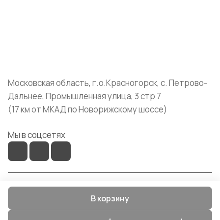
Помощь
+7 (999) 072-19-86
shop@mvava.ru
Московская область, г.о.Красногорск, с. Петрово-
Дальнее, Промышленная улица, 3 стр 7
(17 км от МКАД по Новорижскому шоссе)
Мы в соцсетях
© 2026 Mvava
В корзину
Конфиденциальность
Оферта