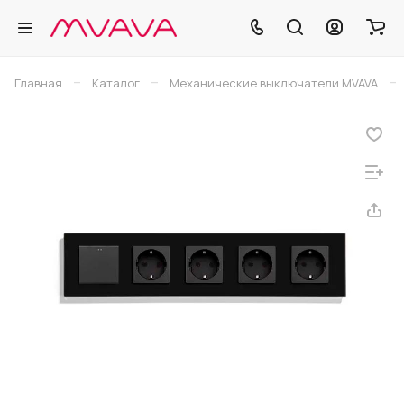
–
–
–
Главная
Каталог
Механические выключатели MVAVA