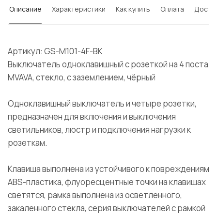
Описание
Характеристики
Как купить
Оплата
Доста
Артикул: GS-M101-4F-BK
Выключатель одноклавишный с розеткой на 4 поста
MVAVA, стекло, с заземлением, чёрный
Одноклавишный выключатель и четыре розетки,
предназначен для включения и выключения
светильников, люстр и подключения нагрузки к
розеткам.
Клавиша выполнена из устойчивого к повреждениям
ABS-пластика, флуоресцентные точки на клавишах
светятся, рамка выполнена из осветленного,
закаленного стекла, серия выключателей с рамкой