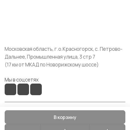
Помощь
+7 (999) 072-19-86
shop@mvava.ru
Московская область, г.о.Красногорск, с. Петрово-
Дальнее, Промышленная улица, 3 стр 7
(17 км от МКАД по Новорижскому шоссе)
Мы в соцсетях
© 2026 Mvava
В корзину
Конфиденциальность
Оферта