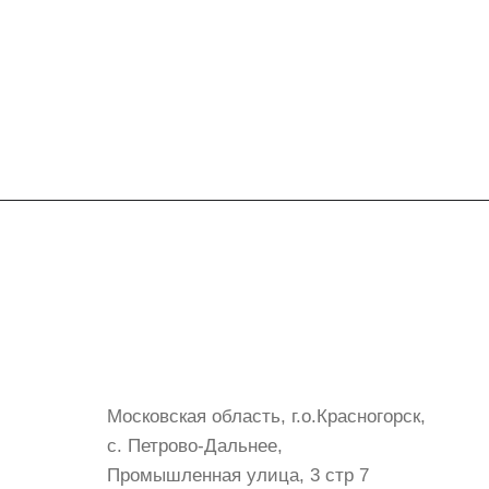
Контакты
+7 (999) 072-19-86
shop@mvava.ru
Московская область, г.о.Красногорск,
с. Петрово-Дальнее,
Промышленная улица, 3 стр 7