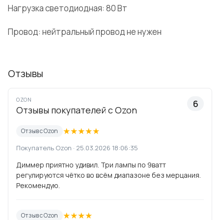
Нагрузка светодиодная: 80 Вт
Провод: нейтральный провод не нужен
Отзывы
OZON
6
Отзывы покупателей с Ozon
★
★
★
★
★
Отзыв с Ozon
Покупатель Ozon · 25.03.2026 18:06:35
Диммер приятно удивил. Три лампы по 9ватт
регулируются чëтко во всëм диапазоне без мерцания.
Рекомендую.
★
★
★
★
Отзыв с Ozon