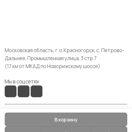
Помощь
+7 (999) 072-19-86
shop@mvava.ru
Московская область, г.о.Красногорск, с. Петрово-
Дальнее, Промышленная улица, 3 стр 7
(17 км от МКАД по Новорижскому шоссе)
Мы в соцсетях
© 2026 Mvava
В корзину
Конфиденциальность
Оферта