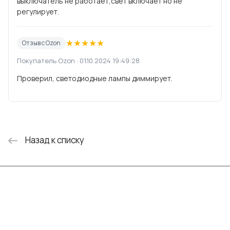
выключатель не работает,свет включает но не
регулирует.
★
★
★
★
★
Отзыв с Ozon
Покупатель Ozon · 01.10.2024 19:49:28
Проверил, светодиодные лампы диммирует.
Назад к списку
Интернет-магазин
Компания
Информация